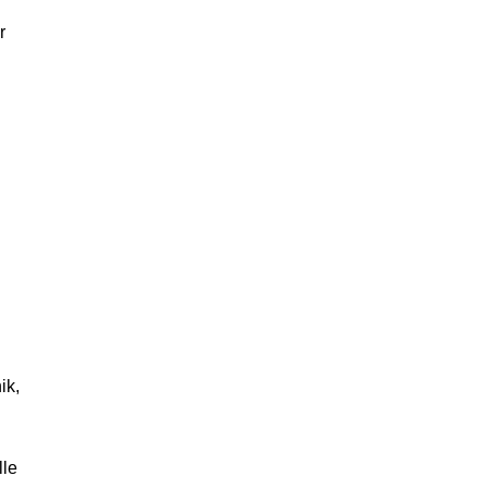
r
ik,
lle