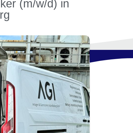
iker (m/w/d) in
rg