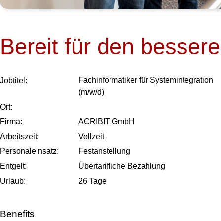
Bereit für den besser
Fachinformatiker für Systemintegration
Job­titel:
(m/w/d)
Ort:
Firma:
ACRIBIT GmbH
Arbeits­zeit:
Vollzeit
Personal­einsatz:
Festanstellung
Entgelt:
Übertarifliche Bezahlung
Urlaub:
26
Tage
Benefits