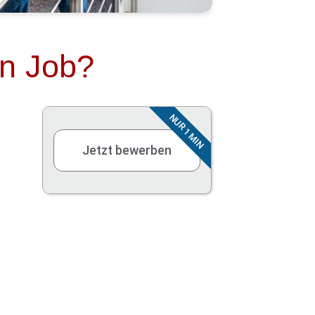
en Job?
NUR 1 MIN
Jetzt bewerben
Moderne Unternehmenskultur
Flexible Arbeitszeiten
Home-Office
Firmen-PKW
Diensthandy, Laptop
Moderner Arbeitsplatz, Ausstattung
Betriebliche Altersvorsorge