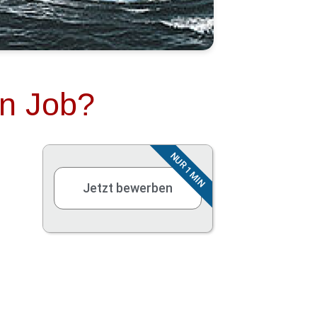
en Job?
NUR 1 MIN
Jetzt bewerben
Urlaubsgeld, Weihnachtsgeld
Firmen-PKW
Diensthandy, Laptop
Betriebliche Altersvorsorge
Weiterbildung