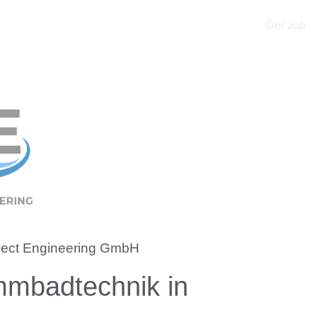
Für Bewerber
Der Job
ject Engineering GmbH
mmbadtechnik in