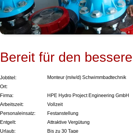
Bereit für den besser
Monteur (m/w/d) Schwimmbadtechnik
Job­titel:
Ort:
Firma:
HPE Hydro Project Engineering GmbH
Arbeits­zeit:
Vollzeit
Personal­einsatz:
Festanstellung
Entgelt:
Attraktive Vergütung
Urlaub:
Bis zu
30
Tage