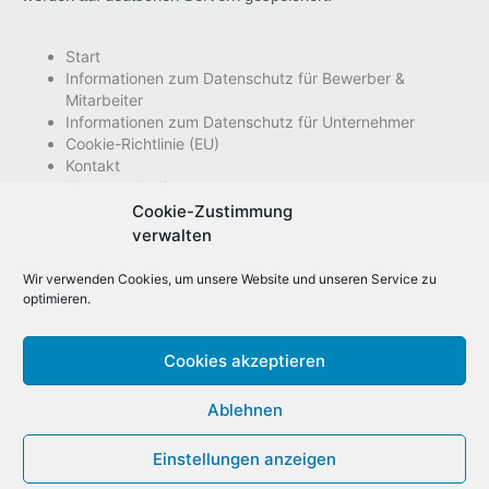
Start
Informationen zum Datenschutz für Bewerber &
Mitarbeiter
Informationen zum Datenschutz für Unternehmer
Cookie-Richtlinie (EU)
Kontakt
Nutzungsbedingungen
Impressum
Cookie-Zustimmung
Datenschutzhinweise
verwalten
Wir verwenden Cookies, um unsere Website und unseren Service zu
optimieren.
Cookies akzeptieren
Ablehnen
meinbesterjob.de 2022 © All Rights Reserved. |
meinbesterjob.de ist eine Marke der Ritter von
Einstellungen anzeigen
Gral GmbH |
www.rittervongral.de